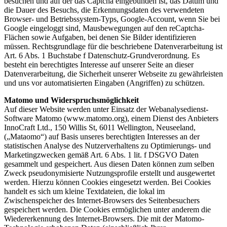
besuchen und auf der das Captcha eingebunden ist, das Datum und
die Dauer des Besuchs, die Erkennungsdaten des verwendeten
Browser- und Betriebssystem-Typs, Google-Account, wenn Sie bei
Google eingeloggt sind, Mausbewegungen auf den reCaptcha-
Flächen sowie Aufgaben, bei denen Sie Bilder identifizieren
müssen. Rechtsgrundlage für die beschriebene Datenverarbeitung ist
Art. 6 Abs. 1 Buchstabe f Datenschutz-Grundverordnung. Es
besteht ein berechtigtes Interesse auf unserer Seite an dieser
Datenverarbeitung, die Sicherheit unserer Webseite zu gewährleisten
und uns vor automatisierten Eingaben (Angriffen) zu schützen.
Matomo und Widerspruchsmöglichkeit
Auf dieser Website werden unter Einsatz der Webanalysedienst-
Software Matomo (www.matomo.org), einem Dienst des Anbieters
InnoCraft Ltd., 150 Willis St, 6011 Wellington, Neuseeland,
(„Mataomo“) auf Basis unseres berechtigten Interesses an der
statistischen Analyse des Nutzerverhaltens zu Optimierungs- und
Marketingzwecken gemäß Art. 6 Abs. 1 lit. f DSGVO Daten
gesammelt und gespeichert. Aus diesen Daten können zum selben
Zweck pseudonymisierte Nutzungsprofile erstellt und ausgewertet
werden. Hierzu können Cookies eingesetzt werden. Bei Cookies
handelt es sich um kleine Textdateien, die lokal im
Zwischenspeicher des Internet-Browsers des Seitenbesuchers
gespeichert werden. Die Cookies ermöglichen unter anderem die
Wiedererkennung des Internet-Browsers. Die mit der Matomo-