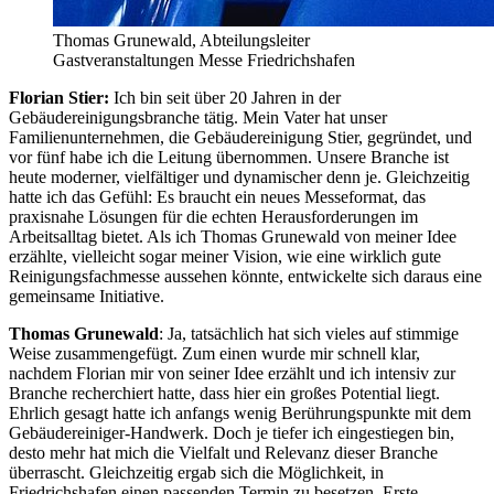
Thomas Grunewald, Abteilungsleiter
Gastveranstaltungen Messe Friedrichshafen
Florian Stier:
Ich bin seit über 20 Jahren in der
Gebäudereinigungsbranche tätig. Mein Vater hat unser
Familienunternehmen, die Gebäudereinigung Stier, gegründet, und
vor fünf habe ich die Leitung übernommen. Unsere Branche ist
heute moderner, vielfältiger und dynamischer denn je. Gleichzeitig
hatte ich das Gefühl: Es braucht ein neues Messeformat, das
praxisnahe Lösungen für die echten Herausforderungen im
Arbeitsalltag bietet. Als ich Thomas Grunewald von meiner Idee
erzählte, vielleicht sogar meiner Vision, wie eine wirklich gute
Reinigungsfachmesse aussehen könnte, entwickelte sich daraus eine
gemeinsame Initiative.
Thomas Grunewald
: Ja, tatsächlich hat sich vieles auf stimmige
Weise zusammengefügt. Zum einen wurde mir schnell klar,
nachdem Florian mir von seiner Idee erzählt und ich intensiv zur
Branche recherchiert hatte, dass hier ein großes Potential liegt.
Ehrlich gesagt hatte ich anfangs wenig Berührungspunkte mit dem
Gebäudereiniger-Handwerk. Doch je tiefer ich eingestiegen bin,
desto mehr hat mich die Vielfalt und Relevanz dieser Branche
überrascht. Gleichzeitig ergab sich die Möglichkeit, in
Friedrichshafen einen passenden Termin zu besetzen. Erste