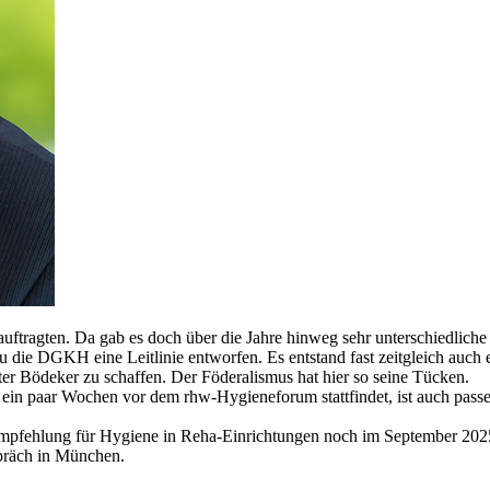
uftragten. Da gab es doch über die Jahre hinweg sehr unterschiedliche
u die DGKH eine Leitlinie entworfen. Es entstand fast zeitgleich au
ter Bödeker zu schaffen. Der Föderalismus hat hier so seine Tücken.
n paar Wochen vor dem rhw-Hygieneforum stattfindet, ist auch passen
lung für Hygiene in Reha-Einrichtungen noch im September 2025 erwar
präch in München.