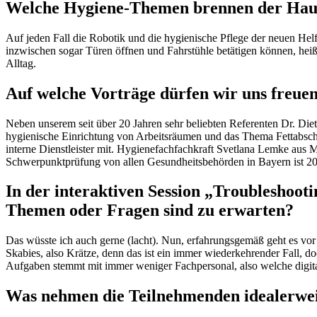
Welche Hygiene-Themen brennen der Hauswi
Auf jeden Fall die Robotik und die hygienische Pflege der neuen Helf
inzwischen sogar Türen öffnen und Fahrstühle betätigen können, heißt
Alltag.
Auf welche Vorträge dürfen wir uns freue
Neben unserem seit über 20 Jahren sehr beliebten Referenten Dr. Die
hygienische Einrichtung von Arbeitsräumen und das Thema Fettabsch
interne Dienstleister mit. Hygienefachfachkraft Svetlana Lemke aus 
Schwerpunktprüfung von allen Gesundheitsbehörden in Bayern ist 2
In der interaktiven Session „Troubleshoot
Themen oder Fragen sind zu erwarten?
Das wüsste ich auch gerne (lacht). Nun, erfahrungsgemäß geht es vor
Skabies, also Krätze, denn das ist ein immer wiederkehrender Fall, d
Aufgaben stemmt mit immer weniger Fachpersonal, also welche digi
Was nehmen die Teilnehmenden idealerweis