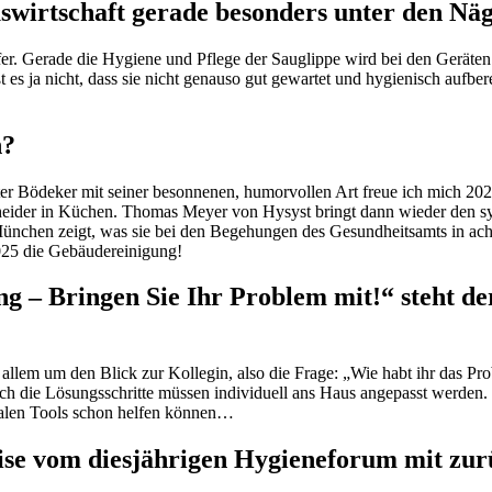
rtschaft gerade besonders unter den Nägel
er. Gerade die Hygiene und Pflege der Sauglippe wird bei den Geräten o
 es ja nicht, dass sie nicht genauso gut gewartet und hygienisch aufbe
n?
ter Bödeker mit seiner besonnenen, humorvollen Art freue ich mich 20
eider in Küchen. Thomas Meyer von Hysyst bringt dann wieder den sy
München zeigt, was sie bei den Begehungen des Gesundheitsamts in acht
025 die Gebäudereinigung!
ing – Bringen Sie Ihr Problem mit!“ steht 
 allem um den Blick zur Kollegin, also die Frage: „Wie habt ihr das P
och die Lösungsschritte müssen individuell ans Haus angepasst werden. U
talen Tools schon helfen können…
e vom diesjährigen Hygieneforum mit zurüc